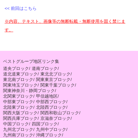
<< 前回はこちら
※内容、テキスト、画像等の無断転載・無断使用を固く禁じま
す。
ベストグループ地区リンク集
道央ブロック
/
道南ブロック
/
道北道東ブロック
/
東北北ブロック
/
東北南ブロック
/
関東東京ブロック
/
関東埼玉ブロック
/
関東千葉ブロック
/
関東神奈川・静岡ブロック
/
北関東ブロック
/
甲信越地区
/
中部東ブロック
/
中部西ブロック
/
北陸東ブロック
/
北陸西ブロック
/
関西大阪ブロック
/
関西和歌山ブロック
/
関西兵庫ブロック
/
京滋奈ブロック
/
中国ブロック
/
四国ブロック
/
九州北ブロック
/
九州中ブロック
/
九州南ブロック
/
沖縄ブロック
/