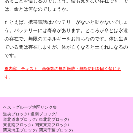
あることを信じるのでしょう。命も見えない存在です。で
は、命とは何なのでしょうか。
たとえば、携帯電話はバッテリーがないと動かないでしょ
う。バッテリーには寿命があります。ところが命とは永遠
の存在で、無限のエネルギーをお持ちなのです。体は生き
ている間は存在しますが、体が亡くなると土くれになるの
です。
※内容、テキスト、画像等の無断転載・無断使用を固く禁じま
す。
ベストグループ地区リンク集
道央ブロック
/
道南ブロック
/
道北道東ブロック
/
東北北ブロック
/
東北南ブロック
/
関東東京ブロック
/
関東埼玉ブロック
/
関東千葉ブロック
/