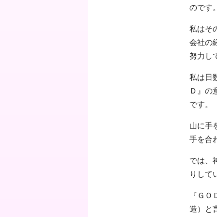
のです
私はそ
会社の
努力し
私は日
Ｄ』の
です。
山に手
手を合
では、
りして
『ＧＯ
造）と