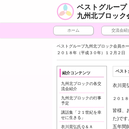
ベストグループ
九州北ブロック
ホーム
交流会紹
ベストグループ九州北ブロック会員ホ
２０１８年（平成３０年）１２月２日 
ベスト
紹介コンテンツ
九州北ブロックの各交
衣川晃
流会紹介
九州北ブロックの行事
２０１８
予定
皆様、
講話集「２１世紀を幸
せに生きる」
た)で
五年間
衣川晃弘氏Ｑ＆Ａ