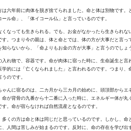
方は六年前に肉体を脱ぎ捨てられました。命と体は別物です。
コール命」、「体イコール仏」と言っているのです。
なくなっても生きられる。でも、お金がなかったら生きられな
です。つまり今の親は、体と命とでは、体の方が大事だと言っ
を知らないから、「命よりもお金の方が大事」と言うのでしょ
の入れ物で、容器です。命が肉体に宿った時に、生命誕生と言
医学的には「亡くなられました」と言われるのです。つまり、
言うのです。
ちゃんに宿るのは、二カ月から三カ月の始めに、頭頂部からエ
、命が背骨の九番から十二番に入った時に、エネルギー体が丸
です。命が宿らなければ自然流産となるのです。
、多くの方は命と体は同じだと思っているのです。しかし、命
に、人間は苦しみが始まるのです。反対に、命の存在を学び出