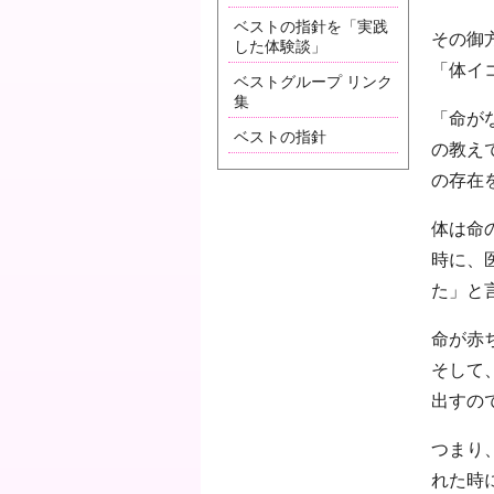
ベストの指針を「実践
その御
した体験談」
「体イ
ベストグループ リンク
集
「命が
ベストの指針
の教え
の存在
体は命
時に、
た」と
命が赤
そして
出すの
つまり
れた時