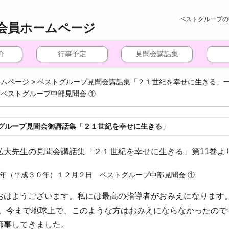
ベストグループの
会員ホームページ
介
行事予定
見聞会講話集
ームページ
>
ベストグループ見聞会講話集「２１世紀を幸せに生きる」
ベストグループ中部見聞会 ①
グループ見聞会御講話集「２１世紀を幸せに生きる」
弘大先生の見聞会講話集「２１世紀を幸せに生きる」第11巻よ
年（平成３０年）１２月２日 ベストグループ中部見聞会 ①
おはようございます。私には最高の指導者がおみえになります。
す。今まで地球上で、このような方はおみえにならなかったので
師事してきました。